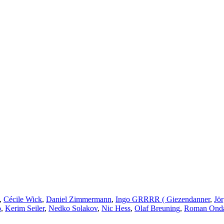
,
Cécile Wick
,
Daniel Zimmermann
,
Ingo GRRRR ( Giezendanner
,
Jör
o
,
Kerim Seiler
,
Nedko Solakov
,
Nic Hess
,
Olaf Breuning
,
Roman Ond