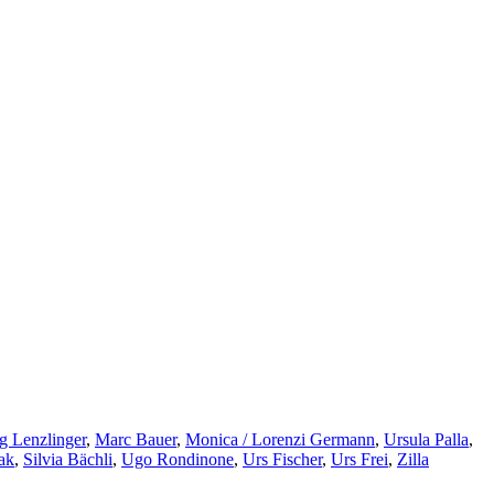
g Lenzlinger
,
Marc Bauer
,
Monica / Lorenzi Germann
,
Ursula Palla
,
ak
,
Silvia Bächli
,
Ugo Rondinone
,
Urs Fischer
,
Urs Frei
,
Zilla