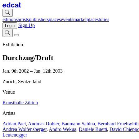
editions
artists
publishers
places
events
marketplace
stories
Sign Up
Login
Exhibition
Durchzug/Draft
Jan. 9th 2002 – Jan. 12th 2003
Zurich, Switzerland
Venue
Kunsthalle Zürich
Artists
Adrian Paci
,
Andreas Dobler
,
Baumann Sabina
,
Bernhard Fruehwirth
Andrea Wolfensberger
,
Andro Wekua
,
Daniele Buetti
,
David Chiepp
Leutenegger