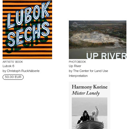
ARTISTS’ BOOK
PHOTOBOOK
Lubok 6
Up River
by
Christoph Ruckhäberle
by
The Center for Land Use
Interpretation
50.00 EUR