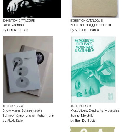
EXHIBITION CATALOGUE
EXHIBITION CATALOGUE
Derek Jarman
Noordlandbruggen Polaroid
by
Derek Jarman
by
Marzio de Santis
ARTISTS’ BOOK
ARTISTS’ BOOK
Snow-Mann. Schneefrauen,
Mosquitoes, Elephants, Mountains
Schneemänner und ein Achermann
&amp; Molehills
by
Alexis Saile
by
Bart De Baets