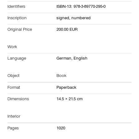
Identifiers
ISBN-13: 978-3-89770-295-0
Inscription
signed, numbered
Original Price
200.00 EUR
Work
Language
German, English
Object
Book
Format
Paperback
Dimensions
14.5 × 21.5 cm
Interior
Pages
1020