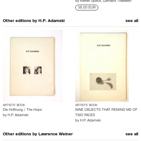
by
Reiner Speck
,
Gerhard Theewen
38.00 EUR
Other editions by
H.P. Adamski
see all
ARTISTS’ BOOK
ARTISTS’ BOOK
Die Hoffnung / The Hope
NINE OBJECTS THAT REMIND ME OF
by
H.P. Adamski
TWO FACES
by
H.P. Adamski
Other editions by
Lawrence Weiner
see all