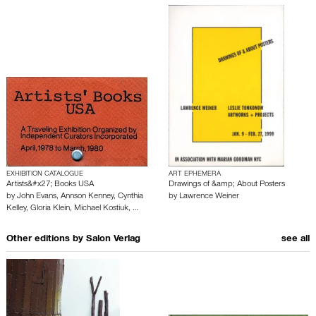
EXHIBITION CATALOGUE
ART EPHEMERA
Artists&#x27; Books USA
Drawings of &amp; About Posters
by
John Evans
,
Annson Kenney
,
Cynthia
by
Lawrence Weiner
Kelley
,
Gloria Klein
,
Michael Kostiuk
,
…
Other editions by
Salon Verlag
see all