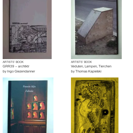
ARTISTS’ BOOK
ARTISTS’ BOOK
GRR39 – archtktr
Veduten, Lampen, Tierchen
by
Ingo Giezendanner
by
Thomas Kapielski