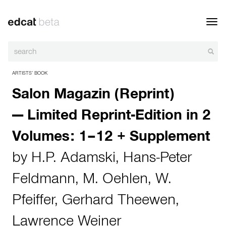
Toggl
navig
ARTISTS’ BOOK
Salon Magazin (Reprint)
— Limited Reprint-Edition in 2
Volumes: 1–12 + Supplement
by
H.P. Adamski
,
Hans-Peter
Feldmann
,
M. Oehlen
,
W.
Pfeiffer
,
Gerhard Theewen
,
Lawrence Weiner