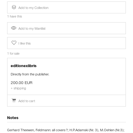
Add to my Collection
1 have this
Add to my Wantlist
I like this
1 for sale
editionexlibris
Directly from the publisher.
200.00 EUR
+ shipping
Add to cart
Notes
Gerhard Theewen, Feldmann: all covers ?; H.P.Adamski (Nr. 3), M.Oehlen (Nr.3);