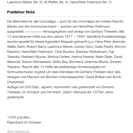
Lawrence Weiner (Nr. 3); W.Pfeiffer (Nr. 4), Hans-Peter Feldmann (Nr. 1)
Publisher Note
Die Bildmotive für alle Umschläge – auch für die Umschläge der beiden Reprint-
Bände und den Schmuckschuber – wurden von Hans-Peter Feldmann
ausgewählt. ——————— Herausgegeben und verlegt von Gerhard Theewen. Alle
12 erschienenen Hefte aus den Jahren 1977 – 1993. Sämtliche Künstlerbeiträge
wurden speziell für dieses legendäre Magazin gemacht (u.a. Hans Peter Adamski,
Walter Dahn, Robert Barry, Lawrence Weiner, Jochen Gerz, Giulio Paolini, Mimmo
Paladino, Hans-Peter Feldmann, Chris Burden, Antonius Höckelmann, Yuji
Takeoka, Reinhard Mucha, Markus Oehlen, Helmut Federle, Matin Disler, David
Askevold, Robert Winnewisser, Didier Bay, Bernhard Johannes Blume, Ernesto
Tataoire). Reprint aller 12 Hefte als zweibändige Sonderausgabe im
Schmuckschuber, ergänzt um zwei Interviews mit Gerhard Theewen über das
Verlegen und Machen von Büchern (Interviewpartner: David Brittain und Armin
Chodzinski).
Auflage von 200 Expl., signiert, nummeriert und gestempelt von Gerhard
Theewen. Im Schuber und mit einem „Salon”-Stempel der 1970er Jahre
gestempelt.
1.000 s/w Abb.,
Paperback im Schuber
Web references