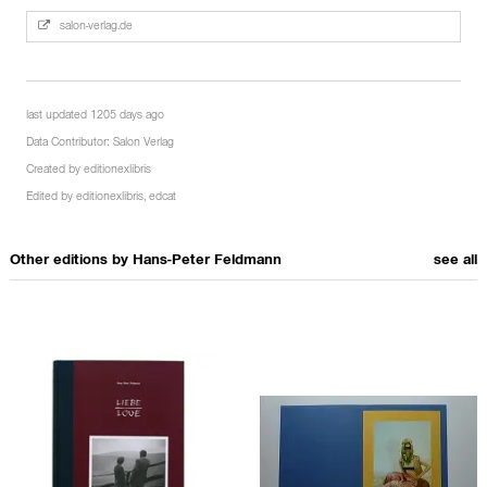
salon-verlag.de
last updated 1205 days ago
Data Contributor:
Salon Verlag
Created by
editionexlibris
Edited by
editionexlibris
,
edcat
Other editions by
Hans-Peter Feldmann
see all