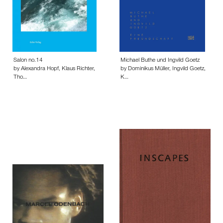
Salon no.14
Michael Buthe und Ingvild Goetz
by Alexandra Hopf, Klaus Richter,
by Dominikus Müller, Ingvild Goetz,
Tho…
K…