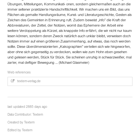
Übungen, Mitteilungen, Kommunikati- onen, sondern gleichermaßen auch an die
immer seltener praktizierte Handschriftlichkeit. Wir machen uns ein Bild, das uns
Flächen als gemalte Handlungsräume, Kunst- und Literaturgeschichte, Gesten als
Zeichen des Gemeinten in Erinnerung ruft. Zudem beweist „info“ die Kraft der
Abbreviaturen, der Zettel, der Notizen, womit das Ephemere der Arbeit eine
weitere Verdoppelung als Kürzel, als knappste Info erfährt, die wir nicht nur kaum
lesen können, sondern deren Zweck natürlich auch unklar bleibt, verweisen doch
Notizen immer auf einen größeren Zusammenhang, auf etwas, das noch werden
sollte. Diese überdimensionierten „Kakographien“ verteilen sich wie hingeworfen,
aber ohne sich gegenseitig zu verdecken, wollen wie zum Hohn eben gesehen
und gelesen werden, Stück für Stück. Sie scheinen unruhig in schwarzweißer, mal
zarter, mal deftiger Bewegung … (Michael Glasmeier)
Web references
textem-verlag.de
last updated 2885 days ago
Data Contributor:
Textem
Created by
Textem
Edited by
Textem