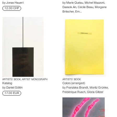
by
Jonas Hauert
by
Marie Quéau
,
Michel Mazzoni
,
Daesok An
,
Cécile Beau
,
Morgane
12.00 CHF
Britscher
,
Em…
ARTISTS’ BOOK, ARTIST MONOGRAPH
ARTISTS’ BOOK
Katalog
Colors (arranged)
by
Daniel Göttin
by
Franziska Brandt
,
Moritz Grünke
,
Frédérique Rusch
,
Gloria Glitzer
17.00 EUR