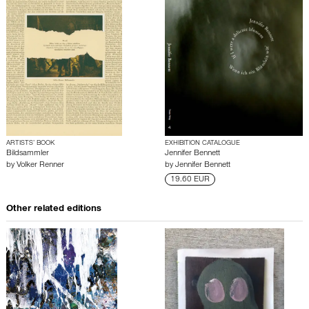
ARTISTS’ BOOK
EXHIBITION CATALOGUE
Bildsammler
Jennifer Bennett
by
Volker Renner
by
Jennifer Bennett
19.60 EUR
Other related editions