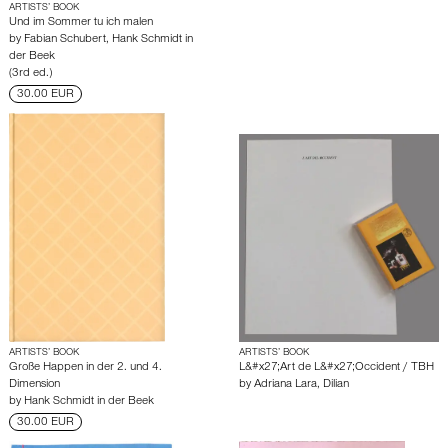
ARTISTS’ BOOK
Und im Sommer tu ich malen
by
Fabian Schubert
,
Hank Schmidt in
der Beek
(3rd ed.)
30.00 EUR
ARTISTS’ BOOK
ARTISTS’ BOOK
Große Happen in der 2. und 4.
L&#x27;Art de L&#x27;Occident / TBH
Dimension
by
Adriana Lara
,
Dilian
by
Hank Schmidt in der Beek
30.00 EUR