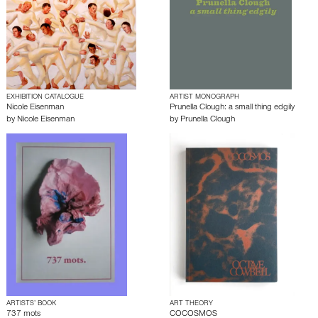
EXHIBITION CATALOGUE
ARTIST MONOGRAPH
Nicole Eisenman
Prunella Clough: a small thing edgily
by
Nicole Eisenman
by
Prunella Clough
ARTISTS’ BOOK
ART THEORY
737 mots
COCOSMOS