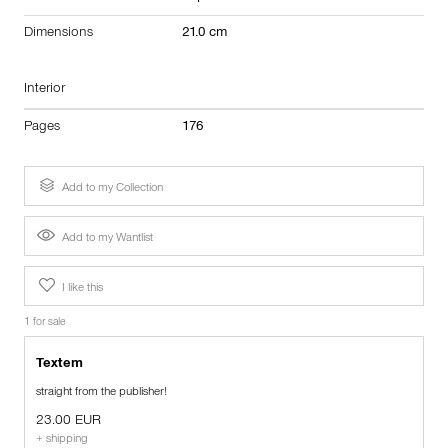
Dimensions
21.0 cm
Interior
Pages
176
Add to my Collection
Add to my Wantlist
I like this
1 for sale
Textem
straight from the publisher!
23.00 EUR
+ shipping