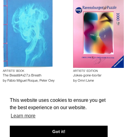
ARTISTS’ BOOK
ARTISTS’ EDITION
The Beast&#x27;s Breath
Jokes-gone-too-far
by
Fábio Miguel Roque
,
Peter Oey
by
Omri Livne
About edcat
Send Feedback
Get Help
This website uses cookies to ensure you get
the best experience on our website.
© edcat 2026
Privacy Policy
Cookie Policy
Terms and Conditions
Learn more
Got it!