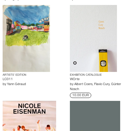
ARTISTS’ EDITION
EXHIBITION CATALOGUE
LC011
WOrte
by
Yann Géraud
by
Albert Coers
,
Flavio Cury
,
Günter
Nosch
10.00 EUR