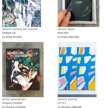
ARTISTS’ EDITION, ART POSTER
ARTISTS’ BOOK
Straight Up
Sans titre
by
Maya Rochat
by
Keiko Machida
ARTIST MONOGRAPH
ARTISTS’ EDITION
Gregory Forstner
LC131
by
Gregory Forstner
by
Bernard Piffaretti