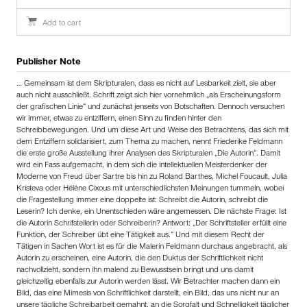
Add to cart
Publisher Note
… Gemeinsam ist dem Skripturalen, dass es nicht auf Lesbarkeit zielt, sie aber
auch nicht ausschließt. Schrift zeigt sich hier vornehmlich „als Erscheinungsform
der grafischen Linie“ und zunächst jenseits von Botschaften. Dennoch versuchen
wir immer, etwas zu entziffern, einen Sinn zu finden hinter den
Schreibbewegungen. Und um diese Art und Weise des Betrachtens, das sich mit
dem Entziffern solidarisiert, zum Thema zu machen, nennt Friederike Feldmann
die erste große Ausstellung ihrer Analysen des Skripturalen „Die Autorin“. Damit
wird ein Fass aufgemacht, in dem sich die intellektuellen Meisterdenker der
Moderne von Freud über Sartre bis hin zu Roland Barthes, Michel Foucault, Julia
Kristeva oder Hélène Cixous mit unterschiedlichsten Meinungen tummeln, wobei
die Fragestellung immer eine doppelte ist: Schreibt die Autorin, schreibt die
Leserin? Ich denke, ein Unentschieden wäre angemessen. Die nächste Frage: Ist
die Autorin Schrifstellerin oder Schreiberin? Antwort: „Der Schriftsteller erfüllt eine
Funktion, der Schreiber übt eine Tätigkeit aus.“ Und mit diesem Recht der
Tätigen in Sachen Wort ist es für die Malerin Feldmann durchaus angebracht, als
Autorin zu erscheinen, eine Autorin, die den Duktus der Schriftlichkeit nicht
nachvollzieht, sondern ihn malend zu Bewusstsein bringt und uns damit
gleichzeitig ebenfalls zur Autorin werden lässt. Wir Betrachter machen dann ein
Bild, das eine Mimesis von Schriftlichkeit darstellt, ein Bild, das uns nicht nur an
unsere tägliche Schreibarbeit gemahnt, an die Sorgfalt und Schnelligkeit täglicher